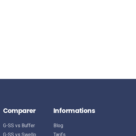
Comparer
Informations
G-SS vs Buffer
Blog
G-SS vs Swello
Tarifs