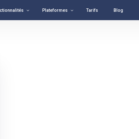
ctionnalités
Plateformes
Tarifs
Blog
lyse
Facebook
x Rss
Instagram
istance IA
Tiktok
lication
X ( Twitter)
es de publications
Youtube