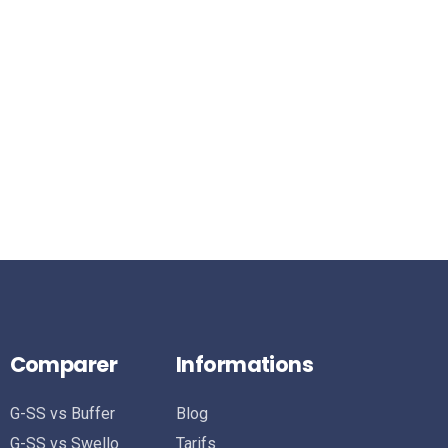
Comparer
Informations
G-SS vs Buffer
Blog
G-SS vs Swello
Tarifs