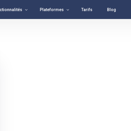
ctionnalités
Plateformes
Tarifs
Blog
lyse
Facebook
x Rss
Instagram
istance IA
Tiktok
lication
X ( Twitter)
es de publications
Youtube