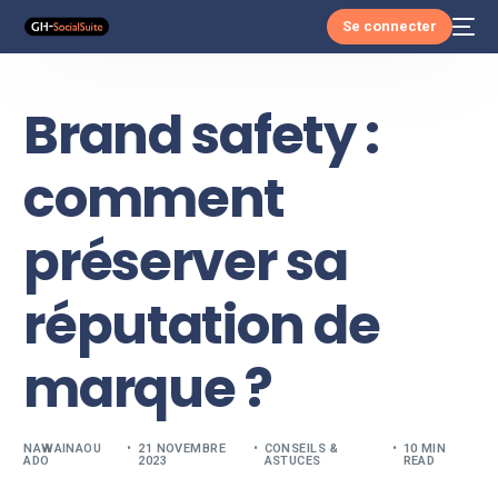
Se connecter
Brand safety :
comment
préserver sa
réputation de
marque ?
NAWAINAOU
21 NOVEMBRE
CONSEILS &
10 MIN
ADO
2023
ASTUCES
READ