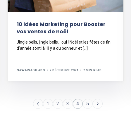
10 idées Marketing pour Booster
vos ventes de noël
Jingle bells, jingle bells… oui ! Noël et les fêtes de fin
d’année sont là ! Il y a du bonheur et […]
NAWAINAOU ADO
7 DÉCEMBRE 2021
7 MIN READ
1
2
3
4
5