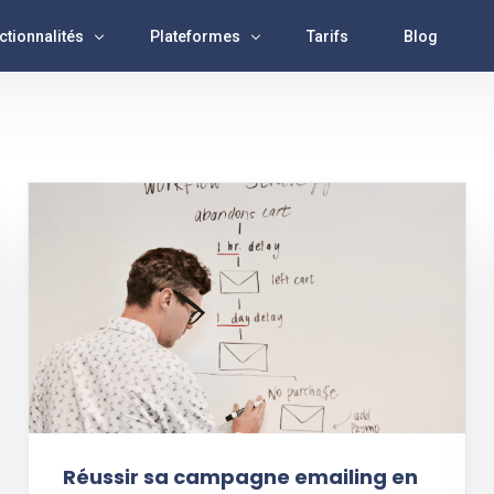
ctionnalités
Plateformes
Tarifs
Blog
lyse
Facebook
x Rss
Instagram
istance IA
Tiktok
lication
X ( Twitter)
es de publications
Youtube
Réussir sa campagne emailing en