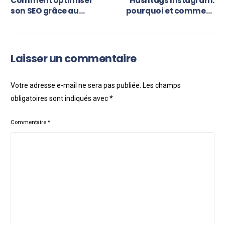
Comment optimiser
Hashtags Instagram:
son SEO grâce au
pourquoi et comment
Netlinking ?
s’en servir
efficacement ?
Laisser un commentaire
Votre adresse e-mail ne sera pas publiée.
Les champs
obligatoires sont indiqués avec
*
Commentaire
*