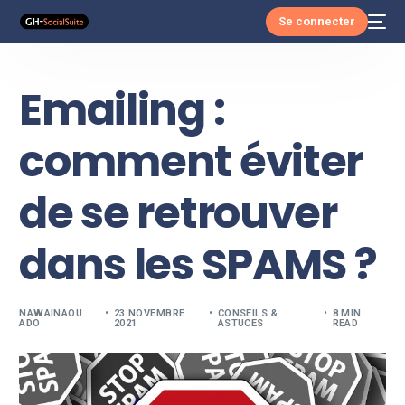
Se connecter
Emailing :
comment éviter
de se retrouver
dans les SPAMS ?
NAWAINAOU
23 NOVEMBRE
CONSEILS &
8 MIN
ADO
2021
ASTUCES
READ