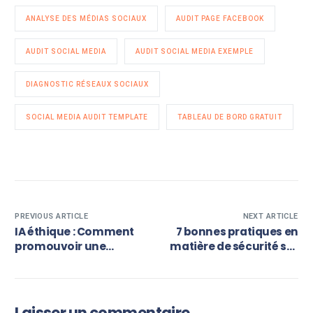
ANALYSE DES MÉDIAS SOCIAUX
AUDIT PAGE FACEBOOK
AUDIT SOCIAL MEDIA
AUDIT SOCIAL MEDIA EXEMPLE
DIAGNOSTIC RÉSEAUX SOCIAUX
SOCIAL MEDIA AUDIT TEMPLATE
TABLEAU DE BORD GRATUIT
PREVIOUS ARTICLE
NEXT ARTICLE
IA éthique : Comment
7 bonnes pratiques en
promouvoir une
matière de sécurité sur
utilisation responsable
les réseaux sociaux
sur les réseaux sociaux
pour protéger votre
?
entreprise et de vos
clients
Laisser un commentaire